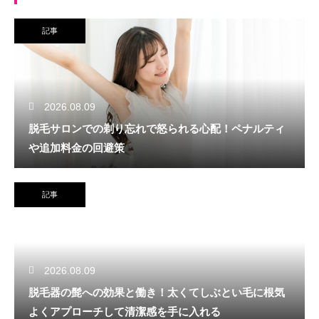
記事
2026.08.09
脱毛サロンでの剃り忘れで怒られる心配！ペナルティ
や追加料金の回避策
記事
2026.08.09
脱毛器の髭への効果と働き！太くてしぶとい毛に根気
よくアプローチして清潔感を手に入れる