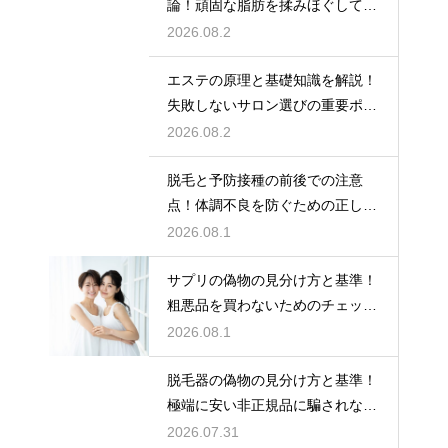
論！頑固な脂肪を揉みほぐして燃
焼をサポートする
2026.08.2
エステの原理と基礎知識を解説！
失敗しないサロン選びの重要ポイ
ント
2026.08.2
脱毛と予防接種の前後での注意
点！体調不良を防ぐための正しい
スケジュール
2026.08.1
サプリの偽物の見分け方と基準！
粗悪品を買わないためのチェック
術
2026.08.1
脱毛器の偽物の見分け方と基準！
極端に安い非正規品に騙されない
ための公式ショップでの購入
2026.07.31