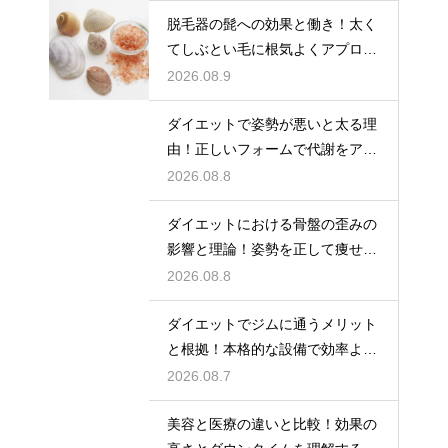
脱毛器の髭への効果と働き！太く
てしぶとい毛に根気よくアプロー
チして清潔感を手に入れる
2026.08.9
ダイエットで姿勢が悪いと太る理
由！正しいフォームで代謝をアッ
プ
2026.08.8
ダイエットにおける骨盤の歪みの
影響と理論！姿勢を正して痩せ体
質へ
2026.08.8
ダイエットでジムに通うメリット
と根拠！本格的な設備で効率よく
鍛える
2026.08.7
美容と医療の違いと比較！効果の