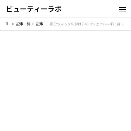
ビューティーラボ
記事一覧
記事
部分ウィッグの付け方のコツは？バレずに自然に見せるための装着テクを伝授