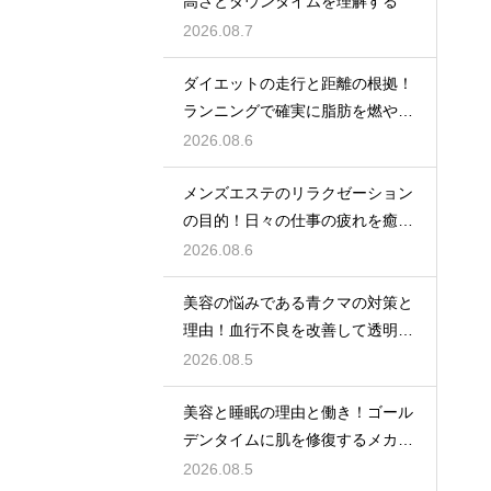
高さとダウンタイムを理解する
2026.08.7
ダイエットの走行と距離の根拠！
ランニングで確実に脂肪を燃やす
目安
2026.08.6
メンズエステのリラクゼーション
の目的！日々の仕事の疲れを癒や
す極上のプライベート空間
2026.08.6
美容の悩みである青クマの対策と
理由！血行不良を改善して透明感
アップ
2026.08.5
美容と睡眠の理由と働き！ゴール
デンタイムに肌を修復するメカニ
ズム
2026.08.5