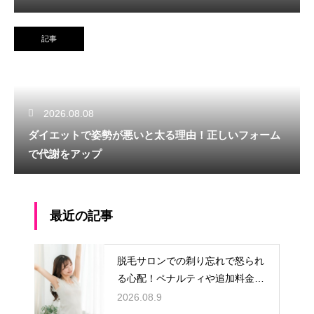
記事
2026.08.08
ダイエットで姿勢が悪いと太る理由！正しいフォーム
で代謝をアップ
最近の記事
脱毛サロンでの剃り忘れで怒られ
る心配！ペナルティや追加料金の
回避策
2026.08.9