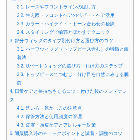
2.1.
レースやフロントラインの隠し方
2.2.
生え際・フロントヘアのベビー・ヘア活用
2.3.
カラー・ハイライト・トーン合わせの秘訣
2.4.
スタイリングで輪郭とぼかすテクニック
3.
部分ウィッグのタイプ別付け方と選び方のコツ
3.1.
ハーフウィッグ（トップピース含む）の特徴と装
着法
3.2.
Uパートウィッグの選び方・付け方のステップ
3.3.
トップピースでつむじ・分け目を自然にみせる腕
前
4.
日常ケアと長持ちさせるコツ：付けた後のメンテナン
ス
4.1.
洗い方・乾かし方の注意点
4.2.
保管方法と使用頻度の管理
4.3.
皮膚・頭皮ケアとアレルギー対策
5.
通販購入時のチェックポイントと試着・調整のコツ