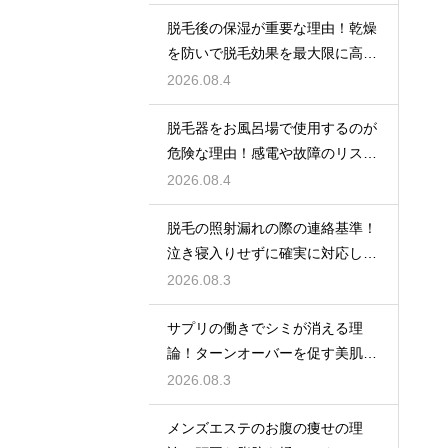
脱毛後の保湿が重要な理由！乾燥
を防いで脱毛効果を最大限に高め
るポイント
2026.08.4
脱毛器をお風呂場で使用するのが
危険な理由！感電や故障のリスク
を避けるための安全な環境選び
2026.08.4
脱毛の照射漏れの際の連絡基準！
泣き寝入りせずに確実に対応して
もらう
2026.08.3
サプリの働きでシミが消える理
論！ターンオーバーを促す美肌の
秘密
2026.08.3
メンズエステのお腹の痩せの理