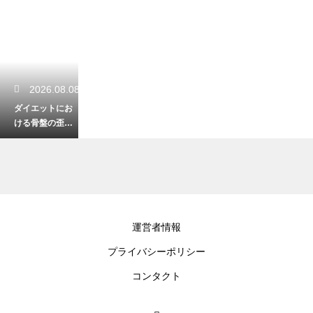
2026.08.08
ダイエットにお
ける骨盤の歪み
の影響と理論！
姿勢を正して痩
せ体質へ
2026.08.07
運営者情報
ダイエットでジ
プライバシーポリシー
ムに通うメリッ
トと根拠！本格
コンタクト
的な設備で効率
よく鍛える