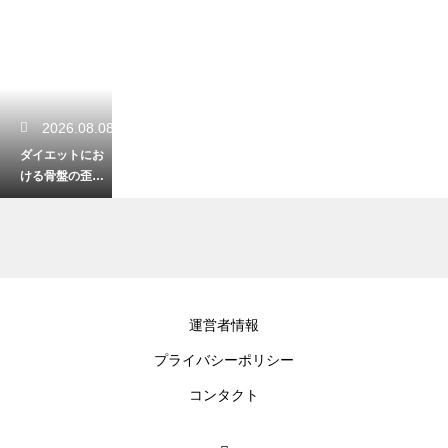
2026.08.08
ダイエットにお
ける骨盤の歪み
の影響と理論！
姿勢を正して痩
せ体質へ
2026.08.07
運営者情報
ダイエットでジ
プライバシーポリシー
ムに通うメリッ
トと根拠！本格
コンタクト
的な設備で効率
よく鍛える