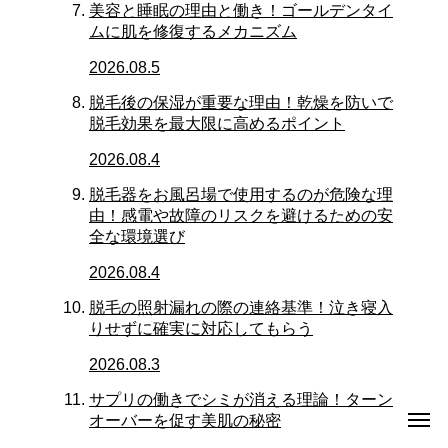
美容と睡眠の理由と働き！ゴールデンタイ
ムに肌を修復するメカニズム
2026.08.5
脱毛後の保湿が重要な理由！乾燥を防いで
脱毛効果を最大限に高めるポイント
2026.08.4
脱毛器をお風呂場で使用するのが危険な理
由！感電や故障のリスクを避けるための安
全な環境選び
2026.08.4
脱毛の照射漏れの際の連絡基準！泣き寝入
りせずに確実に対応してもらう
2026.08.3
サプリの働きでシミが消える理論！ターン
オーバーを促す美肌の秘密