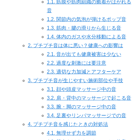
1.1.
筋膜や筋肉組織の癒着がはがれる
音
1.2.
関節内の気泡が弾けるポップ音
1.3.
筋肉・腱の滑りから生じる音
1.4.
体内のガスや水分移動による音
2.
プチプチ音は体に悪い？健康への影響は
2.1.
音が出ても健康被害は少ない
2.2.
過度な刺激には要注意
2.3.
適切な力加減とアフターケア
3.
プチプチ音が生じやすい施術部位や手技
3.1.
顔や頭皮マッサージ中の音
3.2.
肩・背中のマッサージで起こる音
3.3.
腕・脚のマッサージ中の音
3.4.
足裏やリンパマッサージでの音
4.
プチプチ音を感じたときの対処法
4.1.
無理せず力を調節