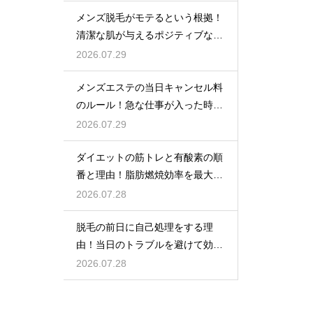
メンズ脱毛がモテるという根拠！
清潔な肌が与えるポジティブな第
一印象
2026.07.29
メンズエステの当日キャンセル料
のルール！急な仕事が入った時の
柔軟な対応とペナルティ
2026.07.29
ダイエットの筋トレと有酸素の順
番と理由！脂肪燃焼効率を最大化
する
2026.07.28
脱毛の前日に自己処理をする理
由！当日のトラブルを避けて効果
を高める
2026.07.28