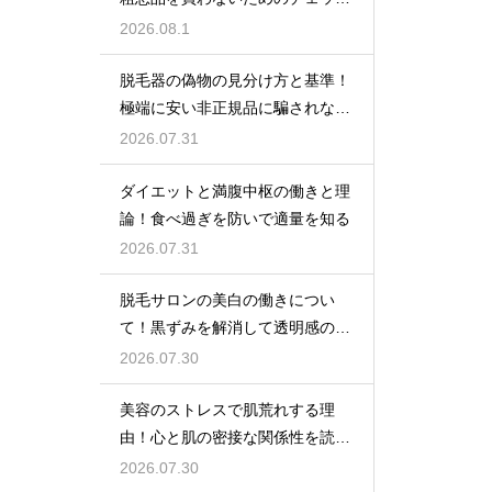
術
2026.08.1
脱毛器の偽物の見分け方と基準！
極端に安い非正規品に騙されない
ための公式ショップでの購入
2026.07.31
ダイエットと満腹中枢の働きと理
論！食べ過ぎを防いで適量を知る
2026.07.31
脱毛サロンの美白の働きについ
て！黒ずみを解消して透明感のあ
る肌へ導く
2026.07.30
美容のストレスで肌荒れする理
由！心と肌の密接な関係性を読み
解く
2026.07.30