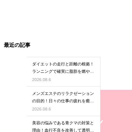
最近の記事
ダイエットの走行と距離の根拠！
ランニングで確実に脂肪を燃やす
目安
2026.08.6
メンズエステのリラクゼーション
の目的！日々の仕事の疲れを癒や
す極上のプライベート空間
2026.08.6
美容の悩みである青クマの対策と
理由！血行不良を改善して透明感