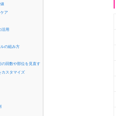
奨値
常ケア
の活用
ールの組み方
術の回数や部位を見直す
をカスタマイズ
例