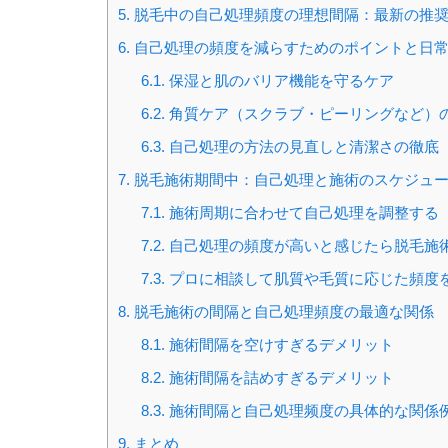
5.
脱毛中の自己処理頻度の理想間隔：最新の推
6.
自己処理の頻度を減らすためのポイントと日
6.1.
保湿と肌のバリア機能を守るケア
6.2.
角質ケア（スクラブ・ピーリングなど）
6.3.
自己処理の方法の見直しと清潔さの徹底
7.
脱毛施術期間中：自己処理と施術のスケジュ
7.1.
施術周期に合わせて自己処理を調整する
7.2.
自己処理の頻度が高いと感じたら脱毛施
7.3.
プロに相談して肌質や毛質に応じた頻度
8.
脱毛施術の間隔と自己処理頻度の最適な関係
8.1.
施術間隔を空けすぎるデメリット
8.2.
施術間隔を詰めすぎるデメリット
8.3.
施術間隔と自己処理频度の具体的な関係
9.
まとめ