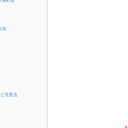
を決める
方法
隔
グと注意点