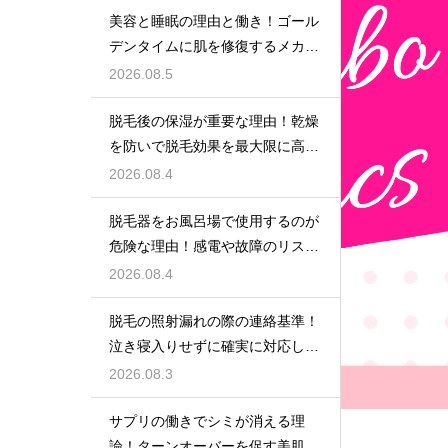
美容と睡眠の理由と働き！ゴール
デンタイムに肌を修復するメカニ
ズム
2026.08.5
脱毛後の保湿が重要な理由！乾燥
を防いで脱毛効果を最大限に高め
るポイント
2026.08.4
脱毛器をお風呂場で使用するのが
危険な理由！感電や故障のリスク
を避けるための安全な環境選び
2026.08.4
脱毛の照射漏れの際の連絡基準！
泣き寝入りせずに確実に対応して
もらう
2026.08.3
サプリの働きでシミが消える理
論！ターンオーバーを促す美肌の