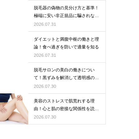
脱毛器の偽物の見分け方と基準！
極端に安い非正規品に騙されない
ための公式ショップでの購入
2026.07.31
ダイエットと満腹中枢の働きと理
論！食べ過ぎを防いで適量を知る
2026.07.31
脱毛サロンの美白の働きについ
て！黒ずみを解消して透明感のあ
る肌へ導く
2026.07.30
美容のストレスで肌荒れする理
由！心と肌の密接な関係性を読み
解く
2026.07.30