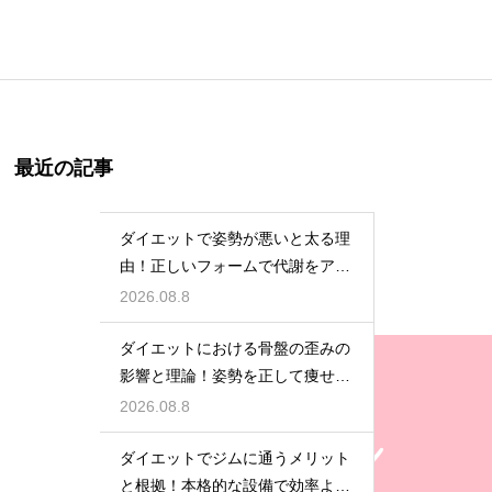
最近の記事
ダイエットで姿勢が悪いと太る理
由！正しいフォームで代謝をアッ
プ
2026.08.8
ダイエットにおける骨盤の歪みの
影響と理論！姿勢を正して痩せ体
質へ
2026.08.8
ダイエットでジムに通うメリット
と根拠！本格的な設備で効率よく