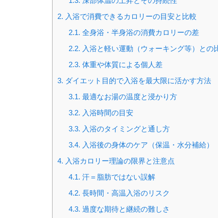
1.3.
深部体温の上昇とその持続性
2.
入浴で消費できるカロリーの目安と比較
2.1.
全身浴・半身浴の消費カロリーの差
2.2.
入浴と軽い運動（ウォーキング等）との
2.3.
体重や体質による個人差
3.
ダイエット目的で入浴を最大限に活かす方法
3.1.
最適なお湯の温度と浸かり方
3.2.
入浴時間の目安
3.3.
入浴のタイミングと通し方
3.4.
入浴後の身体のケア（保温・水分補給）
4.
入浴カロリー理論の限界と注意点
4.1.
汗＝脂肪ではない誤解
4.2.
長時間・高温入浴のリスク
4.3.
過度な期待と継続の難しさ