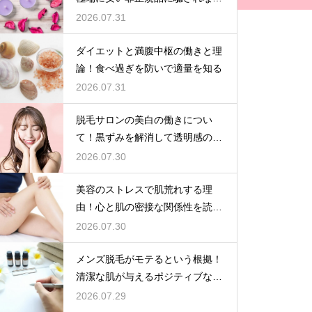
ための公式ショップでの購入
2026.07.31
ダイエットと満腹中枢の働きと理
論！食べ過ぎを防いで適量を知る
2026.07.31
脱毛サロンの美白の働きについ
て！黒ずみを解消して透明感のあ
る肌へ導く
2026.07.30
美容のストレスで肌荒れする理
由！心と肌の密接な関係性を読み
解く
2026.07.30
メンズ脱毛がモテるという根拠！
清潔な肌が与えるポジティブな第
一印象
2026.07.29