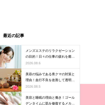
最近の記事
メンズエステのリラクゼーション
の目的！日々の仕事の疲れを癒や
す極上のプライベート空間
2026.08.6
美容の悩みである青クマの対策と
理由！血行不良を改善して透明感
アップ
2026.08.5
美容と睡眠の理由と働き！ゴール
デンタイムに肌を修復するメカニ