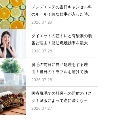
メンズエステの当日キャンセル料
のルール！急な仕事が入った時の
柔軟な対応とペナルティ
2026.07.29
ダイエットの筋トレと有酸素の順
番と理由！脂肪燃焼効率を最大化
する
2026.07.28
脱毛の前日に自己処理をする理
由！当日のトラブルを避けて効果
を高める
2026.07.28
医療脱毛での肝斑への照射のリス
ク！刺激によって逆に濃くなって
しまう危険性
2026.07.27