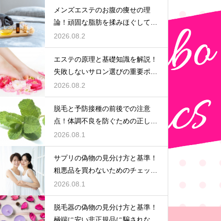
メンズエステのお腹の痩せの理
論！頑固な脂肪を揉みほぐして燃
焼をサポートする
2026.08.2
エステの原理と基礎知識を解説！
失敗しないサロン選びの重要ポイ
ント
2026.08.2
脱毛と予防接種の前後での注意
点！体調不良を防ぐための正しい
スケジュール
2026.08.1
サプリの偽物の見分け方と基準！
粗悪品を買わないためのチェック
術
2026.08.1
脱毛器の偽物の見分け方と基準！
極端に安い非正規品に騙されない