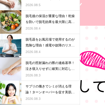
ズム
2026.08.5
脱毛後の保湿が重要な理由！乾燥
を防いで脱毛効果を最大限に高め
るポイント
2026.08.4
脱毛器をお風呂場で使用するのが
危険な理由！感電や故障のリスク
を避けるための安全な環境選び
2026.08.4
脱毛の照射漏れの際の連絡基準！
泣き寝入りせずに確実に対応して
もらう
2026.08.3
サプリの働きでシミが消える理
論！ターンオーバーを促す美肌の
秘密
2026.08.3