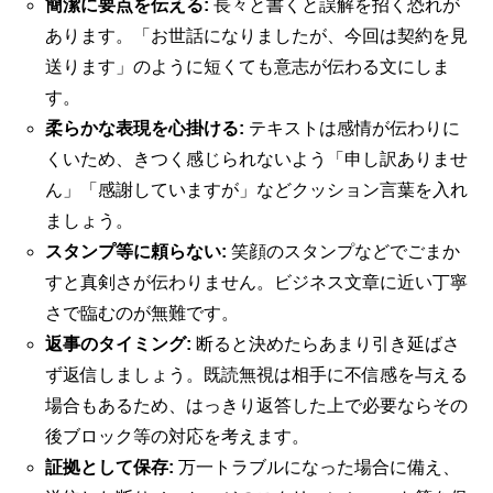
簡潔に要点を伝える:
長々と書くと誤解を招く恐れが
あります。「お世話になりましたが、今回は契約を見
送ります」のように短くても意志が伝わる文にしま
す。
柔らかな表現を心掛ける:
テキストは感情が伝わりに
くいため、きつく感じられないよう「申し訳ありませ
ん」「感謝していますが」などクッション言葉を入れ
ましょう。
スタンプ等に頼らない:
笑顔のスタンプなどでごまか
すと真剣さが伝わりません。ビジネス文章に近い丁寧
さで臨むのが無難です。
返事のタイミング:
断ると決めたらあまり引き延ばさ
ず返信しましょう。既読無視は相手に不信感を与える
場合もあるため、はっきり返答した上で必要ならその
後ブロック等の対応を考えます。
証拠として保存:
万一トラブルになった場合に備え、