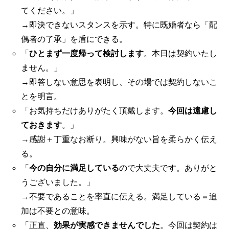
てください。」
→即決できないスタンスを示す。特に既婚者なら「配
偶者の了承」を盾にできる。
「
ひとまず一度帰って検討します
。本日は契約いたし
ません。」
→即答しない意思を表明し、その場では契約しないこ
とを明言。
「お気持ちだけありがたく頂戴します。
今回は遠慮し
ておきます
。」
→感謝＋丁重なお断り。興味がない旨を柔らかく伝え
る。
「
今の自分に満足している
ので大丈夫です。ありがと
うございました。」
→不要であることを率直に伝える。満足している＝追
加は不要との意味。
「正直、
効果が実感できませんでした
。今回は契約は