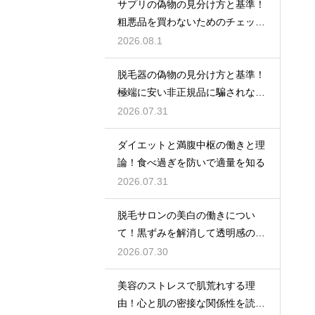
サプリの偽物の見分け方と基準！
粗悪品を買わないためのチェック
術
2026.08.1
脱毛器の偽物の見分け方と基準！
極端に安い非正規品に騙されない
ための公式ショップでの購入
2026.07.31
ダイエットと満腹中枢の働きと理
論！食べ過ぎを防いで適量を知る
2026.07.31
脱毛サロンの美白の働きについ
て！黒ずみを解消して透明感のあ
る肌へ導く
2026.07.30
美容のストレスで肌荒れする理
由！心と肌の密接な関係性を読み