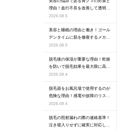
美容の悩みである青クマの対策と
理由！血行不良を改善して透明感
アップ
2026.08.5
美容と睡眠の理由と働き！ゴール
デンタイムに肌を修復するメカニ
ズム
2026.08.5
脱毛後の保湿が重要な理由！乾燥
を防いで脱毛効果を最大限に高め
るポイント
2026.08.4
脱毛器をお風呂場で使用するのが
危険な理由！感電や故障のリスク
を避けるための安全な環境選び
2026.08.4
脱毛の照射漏れの際の連絡基準！
泣き寝入りせずに確実に対応して