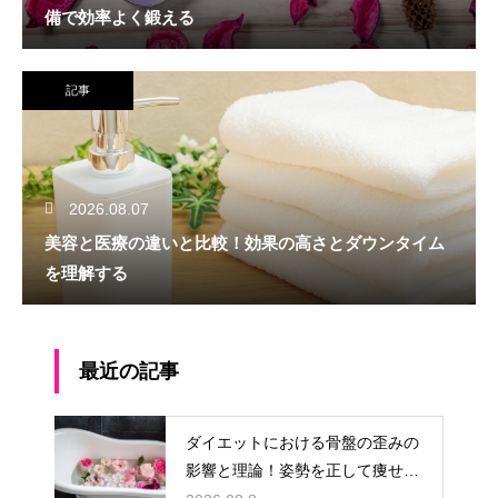
備で効率よく鍛える
記事
2026.08.07
美容と医療の違いと比較！効果の高さとダウンタイム
を理解する
最近の記事
ダイエットにおける骨盤の歪みの
影響と理論！姿勢を正して痩せ体
質へ