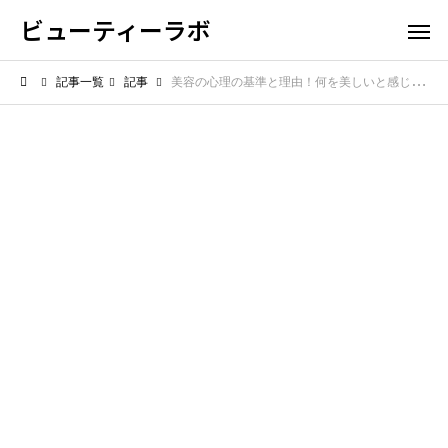
ビューティーラボ
記事一覧
記事
美容の心理の基準と理由！何を美しいと感じるかの価値観の多様性