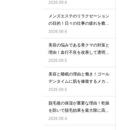
目安
2026.08.6
メンズエステのリラクゼーション
の目的！日々の仕事の疲れを癒や
す極上のプライベート空間
2026.08.6
美容の悩みである青クマの対策と
理由！血行不良を改善して透明感
アップ
2026.08.5
美容と睡眠の理由と働き！ゴール
デンタイムに肌を修復するメカニ
ズム
2026.08.5
脱毛後の保湿が重要な理由！乾燥
を防いで脱毛効果を最大限に高め
るポイント
2026.08.4