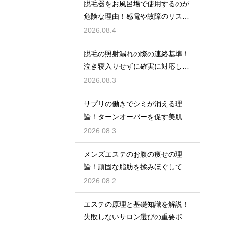
脱毛器をお風呂場で使用するのが
危険な理由！感電や故障のリスク
を避けるための安全な環境選び
2026.08.4
脱毛の照射漏れの際の連絡基準！
泣き寝入りせずに確実に対応して
もらう
2026.08.3
サプリの働きでシミが消える理
論！ターンオーバーを促す美肌の
秘密
2026.08.3
メンズエステのお腹の痩せの理
論！頑固な脂肪を揉みほぐして燃
焼をサポートする
2026.08.2
エステの原理と基礎知識を解説！
失敗しないサロン選びの重要ポイ