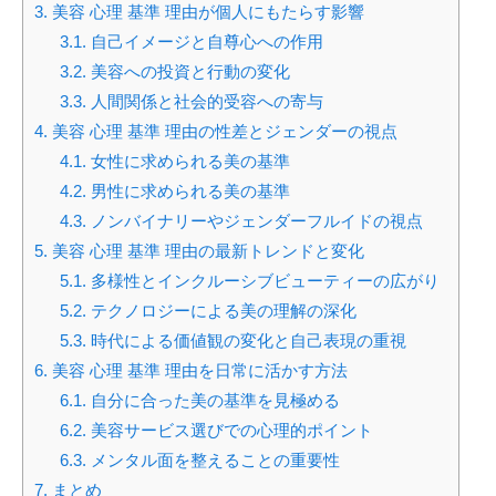
3.
美容 心理 基準 理由が個人にもたらす影響
3.1.
自己イメージと自尊心への作用
3.2.
美容への投資と行動の変化
3.3.
人間関係と社会的受容への寄与
4.
美容 心理 基準 理由の性差とジェンダーの視点
4.1.
女性に求められる美の基準
4.2.
男性に求められる美の基準
4.3.
ノンバイナリーやジェンダーフルイドの視点
5.
美容 心理 基準 理由の最新トレンドと変化
5.1.
多様性とインクルーシブビューティーの広がり
5.2.
テクノロジーによる美の理解の深化
5.3.
時代による価値観の変化と自己表現の重視
6.
美容 心理 基準 理由を日常に活かす方法
6.1.
自分に合った美の基準を見極める
6.2.
美容サービス選びでの心理的ポイント
6.3.
メンタル面を整えることの重要性
7.
まとめ