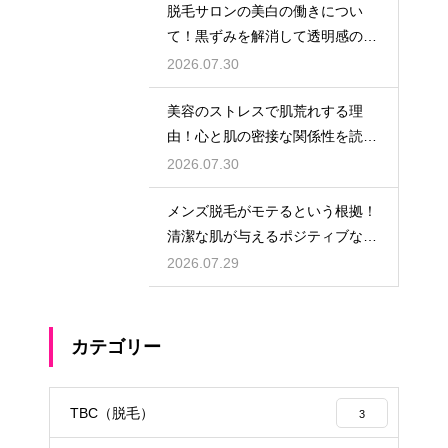
脱毛サロンの美白の働きについ
て！黒ずみを解消して透明感のあ
る肌へ導く
2026.07.30
美容のストレスで肌荒れする理
由！心と肌の密接な関係性を読み
解く
2026.07.30
メンズ脱毛がモテるという根拠！
清潔な肌が与えるポジティブな第
一印象
2026.07.29
カテゴリー
TBC（脱毛）
3