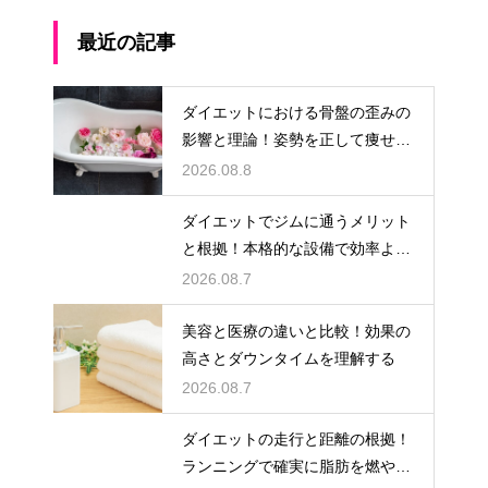
最近の記事
ダイエットにおける骨盤の歪みの
影響と理論！姿勢を正して痩せ体
質へ
2026.08.8
ダイエットでジムに通うメリット
と根拠！本格的な設備で効率よく
鍛える
2026.08.7
美容と医療の違いと比較！効果の
高さとダウンタイムを理解する
2026.08.7
ダイエットの走行と距離の根拠！
ランニングで確実に脂肪を燃やす