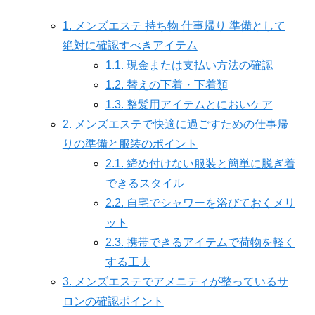
1.
メンズエステ 持ち物 仕事帰り 準備として
絶対に確認すべきアイテム
1.1.
現金または支払い方法の確認
1.2.
替えの下着・下着類
1.3.
整髪用アイテムとにおいケア
2.
メンズエステで快適に過ごすための仕事帰
りの準備と服装のポイント
2.1.
締め付けない服装と簡単に脱ぎ着
できるスタイル
2.2.
自宅でシャワーを浴びておくメリ
ット
2.3.
携帯できるアイテムで荷物を軽く
する工夫
3.
メンズエステでアメニティが整っているサ
ロンの確認ポイント