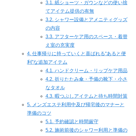
3.1.
紙ショーツ・ガウンなどの使い捨
てアイテム提供の有無
3.2.
シャワー設備とアメニティグッズ
の内容
3.3.
アフターケア用のスペース・着替
え室の充実度
4.
仕事帰りに持っていくと喜ばれる“あると便
利”な追加アイテム
4.1.
ハンドクリーム・リップケア用品
4.2.
折りたたみ傘・予備の靴下・小さ
なタオル
4.3.
暇つぶしアイテムと待ち時間対策
5.
メンズエステ利用中及び帰宅後のマナーと
準備のコツ
5.1.
予約確認と時間厳守
5.2.
施術前後のシャワー利用と準備の