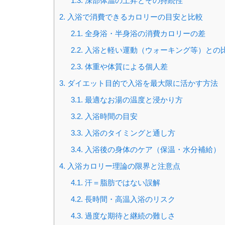
1.3.
深部体温の上昇とその持続性
2.
入浴で消費できるカロリーの目安と比較
2.1.
全身浴・半身浴の消費カロリーの差
2.2.
入浴と軽い運動（ウォーキング等）との
2.3.
体重や体質による個人差
3.
ダイエット目的で入浴を最大限に活かす方法
3.1.
最適なお湯の温度と浸かり方
3.2.
入浴時間の目安
3.3.
入浴のタイミングと通し方
3.4.
入浴後の身体のケア（保温・水分補給）
4.
入浴カロリー理論の限界と注意点
4.1.
汗＝脂肪ではない誤解
4.2.
長時間・高温入浴のリスク
4.3.
過度な期待と継続の難しさ