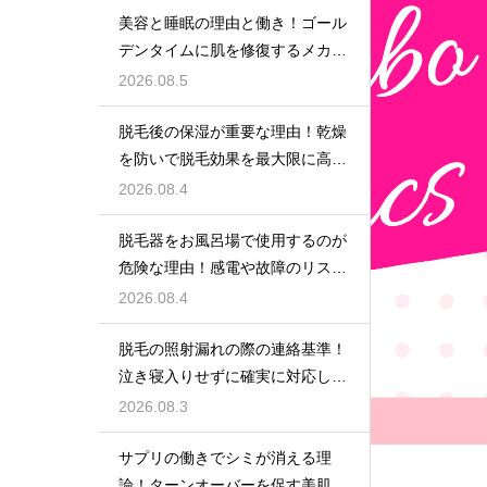
美容と睡眠の理由と働き！ゴール
デンタイムに肌を修復するメカニ
ズム
2026.08.5
脱毛後の保湿が重要な理由！乾燥
を防いで脱毛効果を最大限に高め
るポイント
2026.08.4
脱毛器をお風呂場で使用するのが
危険な理由！感電や故障のリスク
を避けるための安全な環境選び
2026.08.4
脱毛の照射漏れの際の連絡基準！
泣き寝入りせずに確実に対応して
もらう
2026.08.3
サプリの働きでシミが消える理
論！ターンオーバーを促す美肌の