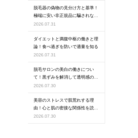
脱毛器の偽物の見分け方と基準！
極端に安い非正規品に騙されない
ための公式ショップでの購入
2026.07.31
ダイエットと満腹中枢の働きと理
論！食べ過ぎを防いで適量を知る
2026.07.31
脱毛サロンの美白の働きについ
て！黒ずみを解消して透明感のあ
る肌へ導く
2026.07.30
美容のストレスで肌荒れする理
由！心と肌の密接な関係性を読み
解く
2026.07.30