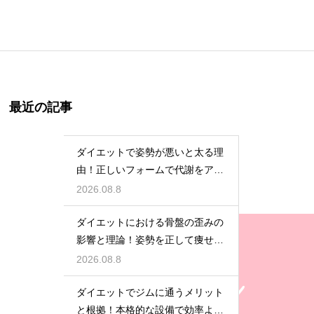
最近の記事
ダイエットで姿勢が悪いと太る理
由！正しいフォームで代謝をアッ
プ
2026.08.8
ダイエットにおける骨盤の歪みの
影響と理論！姿勢を正して痩せ体
質へ
2026.08.8
ダイエットでジムに通うメリット
と根拠！本格的な設備で効率よく