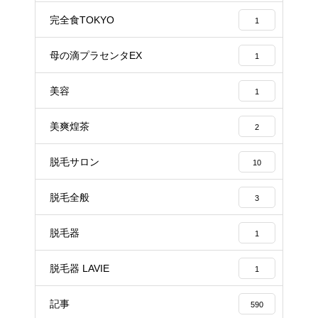
完全食TOKYO
1
母の滴プラセンタEX
1
美容
1
美爽煌茶
2
脱毛サロン
10
脱毛全般
3
脱毛器
1
脱毛器 LAVIE
1
記事
590