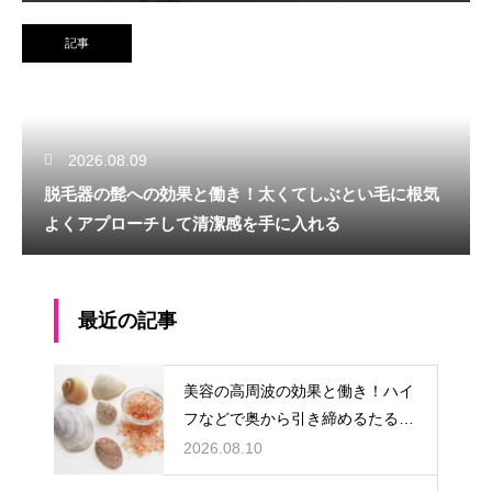
記事
2026.08.09
脱毛器の髭への効果と働き！太くてしぶとい毛に根気
よくアプローチして清潔感を手に入れる
最近の記事
美容の高周波の効果と働き！ハイ
フなどで奥から引き締めるたるみ
ケア
2026.08.10