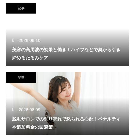
記事
2026.08.10
美容の高周波の効果と働き！ハイフなどで奥から引き
締めるたるみケア
記事
2026.08.09
脱毛サロンでの剃り忘れで怒られる心配！ペナルティ
や追加料金の回避策