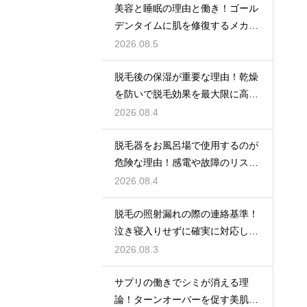
美容と睡眠の理由と働き！ゴール
デンタイムに肌を修復するメカニ
ズム
2026.08.5
脱毛後の保湿が重要な理由！乾燥
を防いで脱毛効果を最大限に高め
るポイント
2026.08.4
脱毛器をお風呂場で使用するのが
危険な理由！感電や故障のリスク
を避けるための安全な環境選び
2026.08.4
脱毛の照射漏れの際の連絡基準！
泣き寝入りせずに確実に対応して
もらう
2026.08.3
サプリの働きでシミが消える理
論！ターンオーバーを促す美肌の