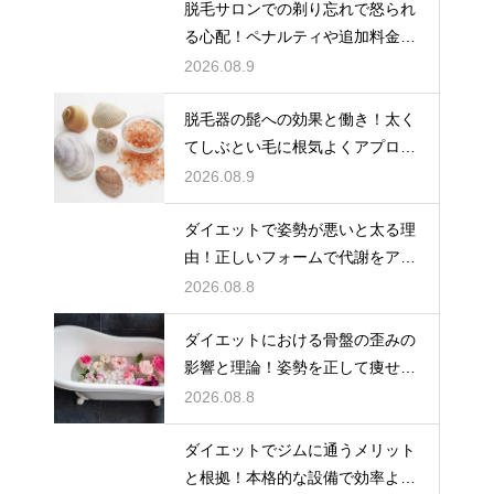
脱毛サロンでの剃り忘れで怒られ
る心配！ペナルティや追加料金の
回避策
2026.08.9
脱毛器の髭への効果と働き！太く
てしぶとい毛に根気よくアプロー
チして清潔感を手に入れる
2026.08.9
ダイエットで姿勢が悪いと太る理
由！正しいフォームで代謝をアッ
プ
2026.08.8
ダイエットにおける骨盤の歪みの
影響と理論！姿勢を正して痩せ体
質へ
2026.08.8
ダイエットでジムに通うメリット
と根拠！本格的な設備で効率よく