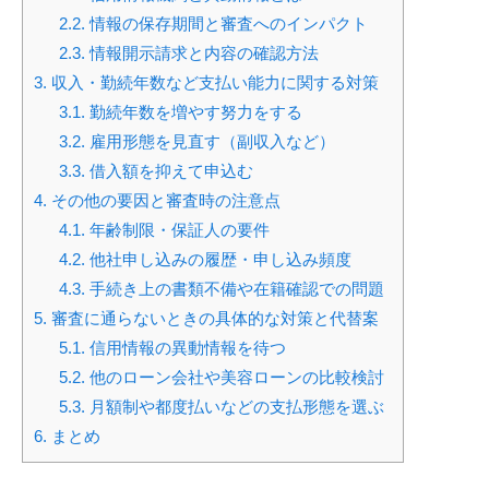
2.2.
情報の保存期間と審査へのインパクト
2.3.
情報開示請求と内容の確認方法
3.
収入・勤続年数など支払い能力に関する対策
3.1.
勤続年数を増やす努力をする
3.2.
雇用形態を見直す（副収入など）
3.3.
借入額を抑えて申込む
4.
その他の要因と審査時の注意点
4.1.
年齢制限・保証人の要件
4.2.
他社申し込みの履歴・申し込み頻度
4.3.
手続き上の書類不備や在籍確認での問題
5.
審査に通らないときの具体的な対策と代替案
5.1.
信用情報の異動情報を待つ
5.2.
他のローン会社や美容ローンの比較検討
5.3.
月額制や都度払いなどの支払形態を選ぶ
6.
まとめ