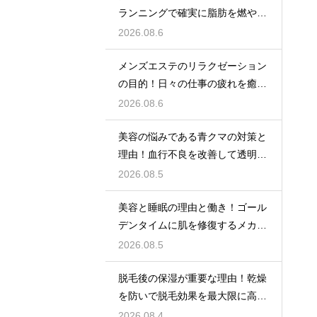
ランニングで確実に脂肪を燃やす
目安
2026.08.6
メンズエステのリラクゼーション
の目的！日々の仕事の疲れを癒や
す極上のプライベート空間
2026.08.6
美容の悩みである青クマの対策と
理由！血行不良を改善して透明感
アップ
2026.08.5
美容と睡眠の理由と働き！ゴール
デンタイムに肌を修復するメカニ
ズム
2026.08.5
脱毛後の保湿が重要な理由！乾燥
を防いで脱毛効果を最大限に高め
るポイント
2026.08.4