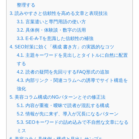
整理する
3.
読みやすさと信頼性を高める文章と表現技法
3.1.
言葉遣いと専門用語の使い方
3.2.
具体例・体験談・数字の活用
3.3.
E-E-A-Tを意識した信頼性の補強
4.
SEO対策に効く「構成 書き方」の実践的なコツ
4.1.
主題キーワードを見出しとタイトルに自然に配置
する
4.2.
読者の疑問を先回りするFAQ形式の追加
4.3.
内部リンク・関連コラムへの誘導でサイト構造を
強化
5.
美容コラム構成のNGパターンとその修正法
5.1.
内容が重複・曖昧で読者が混乱する構成
5.2.
情報が先に来ず、導入が冗長になるパターン
5.3.
SEOキーワードの詰め込みで不自然な文章になる
ミス
6.
美容コラム具体例：構成と見出しサンプル