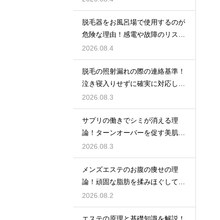
脱毛器をお風呂場で使用するのが
危険な理由！感電や故障のリスク
を避けるための安全な環境選び
2026.08.4
脱毛の照射漏れの際の連絡基準！
泣き寝入りせずに確実に対応して
もらう
2026.08.3
サプリの働きでシミが消える理
論！ターンオーバーを促す美肌の
秘密
2026.08.3
メンズエステのお腹の痩せの理
論！頑固な脂肪を揉みほぐして燃
焼をサポートする
2026.08.2
エステの原理と基礎知識を解説！