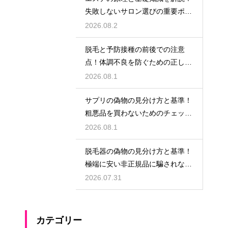
失敗しないサロン選びの重要ポイ
ント
2026.08.2
脱毛と予防接種の前後での注意
点！体調不良を防ぐための正しい
スケジュール
2026.08.1
サプリの偽物の見分け方と基準！
粗悪品を買わないためのチェック
術
2026.08.1
脱毛器の偽物の見分け方と基準！
極端に安い非正規品に騙されない
ための公式ショップでの購入
2026.07.31
カテゴリー