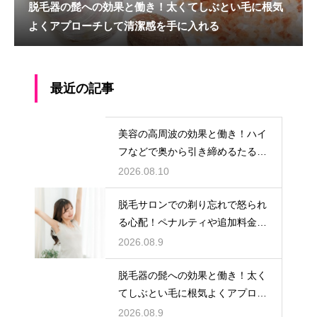
脱毛器の髭への効果と働き！太くてしぶとい毛に根気
よくアプローチして清潔感を手に入れる
最近の記事
美容の高周波の効果と働き！ハイ
フなどで奥から引き締めるたるみ
ケア
2026.08.10
脱毛サロンでの剃り忘れで怒られ
る心配！ペナルティや追加料金の
回避策
2026.08.9
脱毛器の髭への効果と働き！太く
てしぶとい毛に根気よくアプロー
チして清潔感を手に入れる
2026.08.9