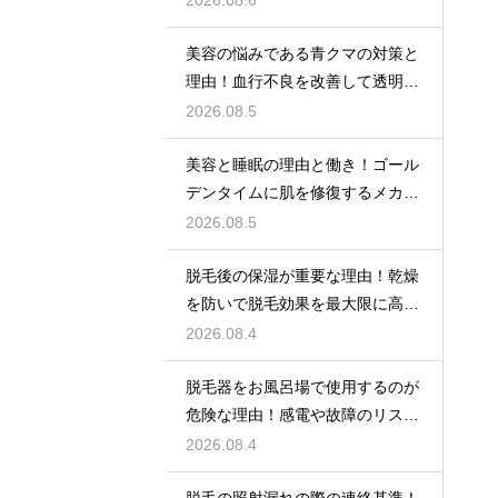
2026.08.6
美容の悩みである青クマの対策と
理由！血行不良を改善して透明感
アップ
2026.08.5
美容と睡眠の理由と働き！ゴール
デンタイムに肌を修復するメカニ
ズム
2026.08.5
脱毛後の保湿が重要な理由！乾燥
を防いで脱毛効果を最大限に高め
るポイント
2026.08.4
脱毛器をお風呂場で使用するのが
危険な理由！感電や故障のリスク
を避けるための安全な環境選び
2026.08.4
脱毛の照射漏れの際の連絡基準！