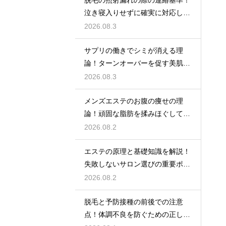
泣き寝入りせずに確実に対応して
もらう
2026.08.3
サプリの働きでシミが消える理
論！ターンオーバーを促す美肌の
秘密
2026.08.3
メンズエステのお腹の痩せの理
論！頑固な脂肪を揉みほぐして燃
焼をサポートする
2026.08.2
エステの原理と基礎知識を解説！
失敗しないサロン選びの重要ポイ
ント
2026.08.2
脱毛と予防接種の前後での注意
点！体調不良を防ぐための正しい